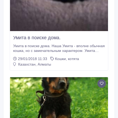
Умита в поиске дома.
Умита в поиске дома. Наша Умита - вполне обычная
кошка, но с замечательным характером. Умита
обожает общение с человеком, сама готова прийти
29/01/2018 11:33
Кошки, котята
и устроиться у вас на коленках. А вообще, Умита,
Казахстан, Алматы
как и все мы, любит вкусно поесть, сладко поспать,
поиграть и пообщаться - список её увлечений прост
и невзыскателен.