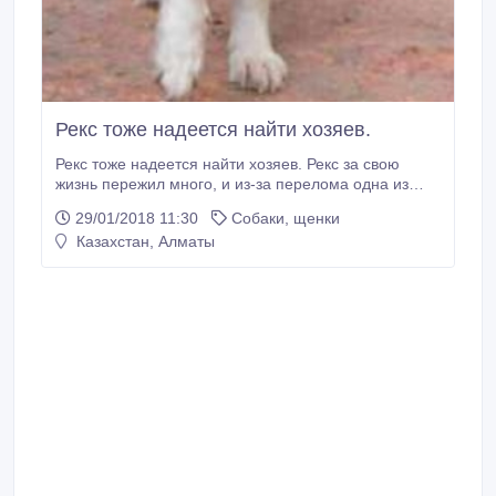
Рекс тоже надеется найти хозяев.
Рекс тоже надеется найти хозяев. Рекс за свою
жизнь пережил много, и из-за перелома одна из
задних лап так и не восстановилась, поэтому скачет
29/01/2018 11:30
Собаки, щенки
Рекс на 3 лапах. Он весьма умный пёс, возрастом
Казахстан, Алматы
около 3-4 лет. Очень-очень долго Рекс
восстановливался от травм и если сейчас кто-то
захочет подарить ему дом, где он будет один
уверена он будет рад.