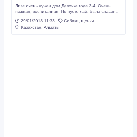
Лизе очень нужен дом Девочке года 3-4. Очень
нежная, воспитанная. Не пусто лай. Была спасена
из отлова. Лиза стерилизованная. Обработана от
29/01/2018 11:33
Собаки, щенки
паразитов. Очень хочется найти ей добрых и
Казахстан, Алматы
заботливых хозяев, ведь она заслуживает быть
счастливой собакой! Приглянетесь к этой славной
девочке, подарите ей семью! Контактный номер
87013794343 , 87052010303 Настя/ не дозвонились
пишите на ватсапп.