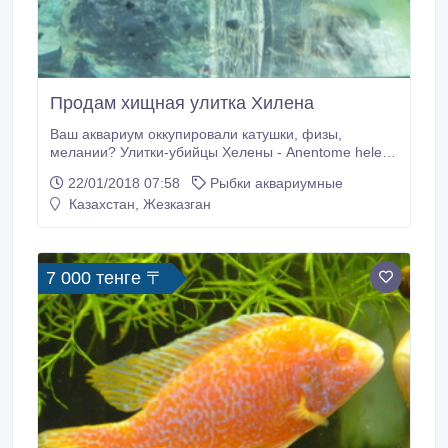
Продам хищная улитка Хилена
Ваш аквариум оккупировали катушки, физы,
мелании? Улитки-убийцы Хелены - Anentome helena
– один из наиболее популярных и эффективных
22/01/2018 07:58
Рыбки аквариумные
методов природной борьбы с мелкими видами
Казахстан, Жезказган
аквариумных улиток ! Главная особенность хелены
— она поедает других улиток, то есть она улиткоед..
7 000 тенге 〒