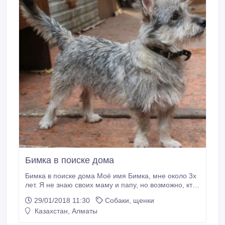
Бимка в поиске дома
Бимка в поиске дома Моё имя Бимка, мне около 3х
лет. Я не знаю своих маму и папу, но возможно, кто-
то из них был терьером. Я небольшого размера и
29/01/2018 11:30
Собаки, щенки
отлично буду чувствовать себя в квартире или в
Казахстан, Алматы
частном доме, внутри дома. С другими собаками и
кошками дружу, с маленькими детьми жить не смогу,