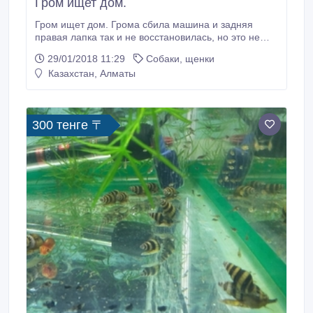
Гром ищет дом.
Гром ищет дом. Грома сбила машина и задняя
правая лапка так и не восстановилась, но это не
мешает ему быть жизнерадостным псом. Он очень
29/01/2018 11:29
Собаки, щенки
осторожный и пока не сильно доверяет людям, но
Казахстан, Алматы
если Вы завоюете его доверие Гром отплатит вам
100% преданностью. Хорошо уживается с другими
собаками, но желательно, чтобы он был один.
300 тенге 〒