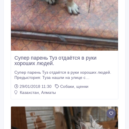
Супер парень Туз отдаётся в руки
хороших людей.
Супер парень Туз отдаётся в руки хороших людей.
Предыстория: Туза нашли на улице с
раздробленной челюстью, перенес 2 операции. Туз
29/01/2018 11:30
Собаки, щенки
очень умный пес, знает команды "сидеть" и "дай
Казахстан, Алматы
лапу", хороший охранник и друг, но ему нужно
время, чтобы привыкнуть к другим собакам. Возраст
около 2х лет, отношение к детям и кошкам
неизвестно.