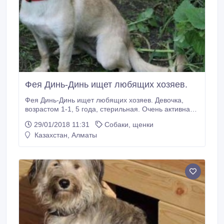
Фея Динь-Динь ищет любящих хозяев.
Фея Динь-Динь ищет любящих хозяев. Девочка,
возрастом 1-1, 5 года, стерильная. Очень активная,
игривая, озорная и прыгучая, но имеет одну
29/01/2018 11:31
Собаки, щенки
особенность: она любит покусывать руки во время
Казахстан, Алматы
игры. Отдаётся по договору опеки и чтобы была
возможность ненавязчиво интересоваться её
судьбой, в дом без детей. Так же с радостью
обеспечим консультации как её воспитывать,
кормить и любить, и, конечно, помощь в разумных
пределах.