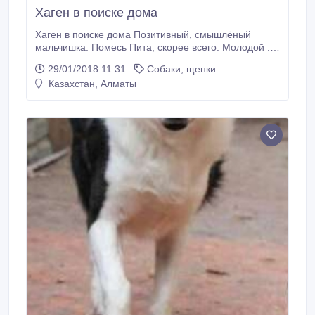
Хаген в поиске дома
Хаген в поиске дома Позитивный, смышлёный
мальчишка. Помесь Пита, скорее всего. Молодой .
Активный и дружелюбный. Ищем заботливых хозяев
29/01/2018 11:31
Собаки, щенки
для него. Пёс очень доверчив, в тоже время
Казахстан, Алматы
осторожничает. Кастрированным. Есть вет паспорт.
Привит. Отдаётся с хорошими высокими воротами, с
тёплой будкой. По договору опеки над животным, с
правом не навязчиво интересоваться его судьбой.