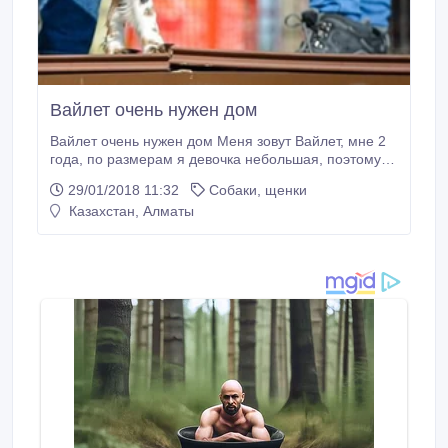
Вайлет очень нужен дом
Вайлет очень нужен дом Меня зовут Вайлет, мне 2
года, по размерам я девочка небольшая, поэтому
комфортно буду чувствовать себя в квартире или в
29/01/2018 11:32
Собаки, щенки
частном доме, если буду жить в доме. Хорошо
Казахстан, Алматы
уживусь с другими собаками и кошками, с детьми,
но не слишком маленькими. Немного о моём
характере: я весёлая и активная, люблю бегать,
играть, а ещё я очень ласковая с людьми и люблю
получать ласку и любовь в ответ.