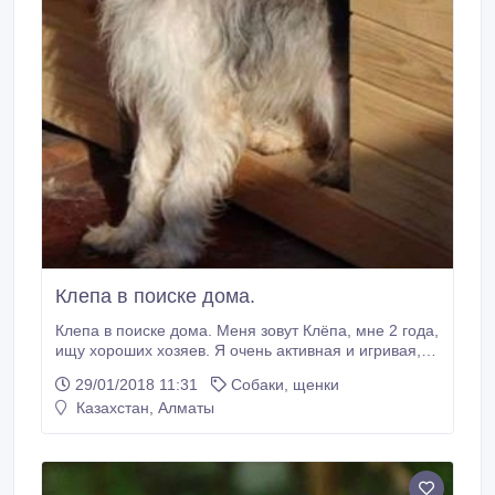
Клепа в поиске дома.
Клепа в поиске дома. Меня зовут Клёпа, мне 2 года,
ищу хороших хозяев. Я очень активная и игривая,
иногда сильно перевозбуждаюсь, но если со мной
29/01/2018 11:31
Собаки, щенки
заниматься уверяю, этого не будет, очень ласковая
Казахстан, Алматы
и любвеобильная. У меня средней длинны шерсть,
поэтому причёсывать хотя бы раз в неделю меня
необходимо, а то будут колтуны.