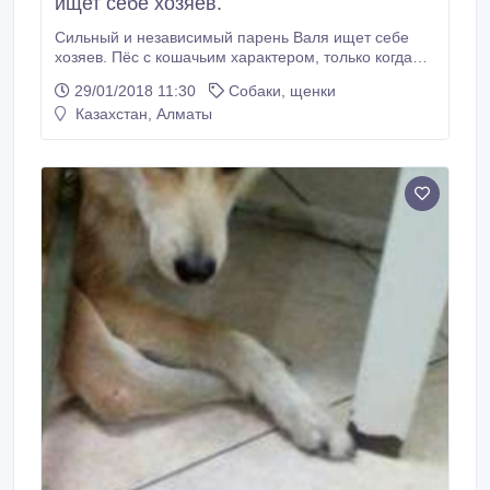
ищет себе хозяев.
Сильный и независимый парень Валя ищет себе
хозяев. Пёс с кошачьим характером, только когда
сам захочет тогда и будет ластиться, в другое время
29/01/2018 11:30
Собаки, щенки
очень раздражительно на это реагирует.Не
Казахстан, Алматы
охранник. В дом без детей и других животных, по
договору опеки. Звоните или пишите на ватсап, смс
87772360516 Лена.