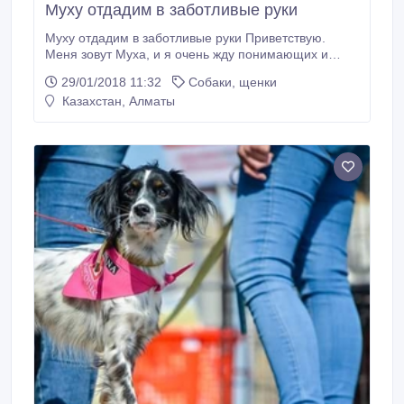
Муху отдадим в заботливые руки
Муху отдадим в заботливые руки Приветствую.
Меня зовут Муха, и я очень жду понимающих и
любящих хозяев, мне 2 года, очень ласковая и
29/01/2018 11:32
Собаки, щенки
нежная девочка, буду верной питомицей, в обмен
Казахстан, Алматы
на вашу любовь, понимание и кусочек времени.
Жить я могу в частном доме с проживанием внутри
или в квартире, уживусь с кошками и с некоторыми
собаками.