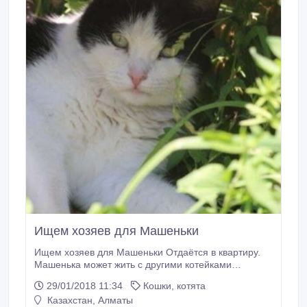
Ищем хозяев для Машеньки
Ищем хозяев для Машеньки Отдаётся в квартиру.
Машенька может жить с другими котейками
(предпочтительно с котами), очень спокойная и
29/01/2018 11:34
Кошки, котята
воспитанная, в меру игривая. Стерилизованная,
Казахстан, Алматы
обработана от всех паразитов. Отдаётся только