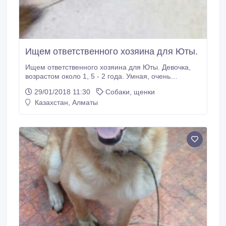
Ищем ответственного хозяина для Юты.
Ищем ответственного хозяина для Юты. Девочка,
возрастом около 1, 5 - 2 года. Умная, очень
активная и игривая, с ней обязательно нужно
29/01/2018 11:30
Собаки, щенки
заниматься дрессировкой, иначе будет абсолютно
Казахстан, Алматы
неуправляемой собакой. Отдаётся по договору
опеки и чтобы была возможность ненавязчиво
интересоваться её судьбой. Так же с радостью
обеспечим консультации как её воспитывать,
кормить и любить, и, конечно, помощь в разумных
пределах.