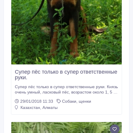
Супер пёс только в супер ответственные
руки.
Супер пёс только в супер ответственные руки. Князь
очень умный, ласковый пёс, возрастом около 1, 5 -
2 лет. Знает команды "сидеть" и "дай лапу",
29/01/2018 11:33
Собаки, щенки
легкообучаемый, с ним будет весело изучать новые
Казахстан, Алматы
команды, если потребуется поможем с этим ; )
Нейтрально относиться к кошкам, не любит
кобелей, а вот к детям не знаем.