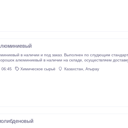
алюминиевый
ниевый в наличии и под заказ. Выполнен по слудющим стандартам: ГОСТ 
т наш менеджер. Купить Порошок алюминиевый легко: 1. Вы отправ
 06:45
Химическое сырьё
Казахстан, Атырау
молибденовый