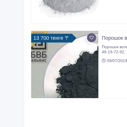
13 700 тенге 〒
Порошок 
Порошок вольфр
48-19-72-92, ТУ 48-19-417-86. Сорт: A, B, C, D, A. Порошок волфрамовый в наличии на складе, осуществляем доставку по
Казахстану и
09/07/2019