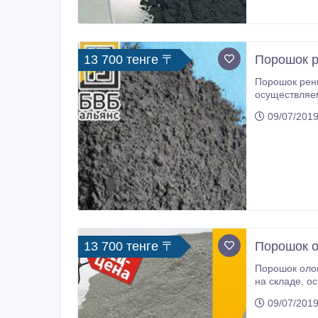
13 700 тенге 〒
Порошок 
Порошок рени
осуществляем
рениевый лег
09/07/2019
13 700 тенге 〒
Порошок 
Порошок оловянный в наличии
на складе, осуществляем доставку по Казахстану и странам СНГ. Актуальную цену Вам подскажет наш менеджер. Купить
Порошок олов
09/07/2019