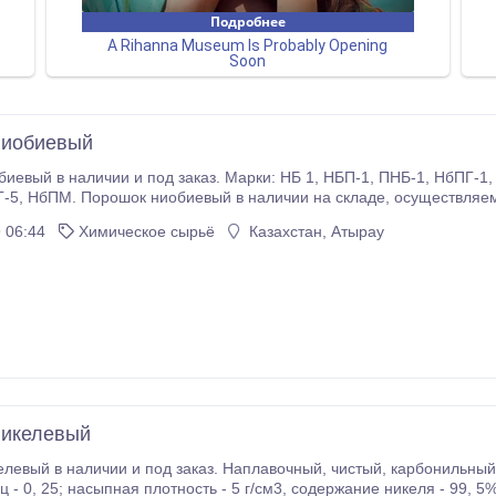
ниобиевый
 и под заказ. Марки: НБ 1, НБП-1, ПНБ-1, НбПГ-1, НБП-2, НБП-3, НбП-а, НбП-б, НбПГ-2, НбПГ-3,
ену Вам подскажет наш менеджер. Купить Порошок ниобиевый легк
 06:44
Химическое сырьё
Казахстан, Атырау
никелевый
и и под заказ. Наплавочный, чистый, карбонильный, электролитический и с добавлением цинка.
 - 99, 5%. Порошок никелевый в наличии на складе,