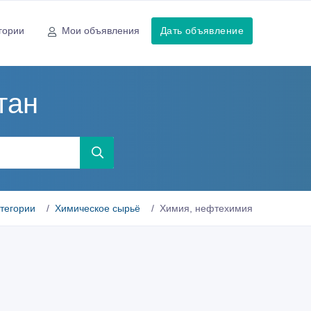
гории
Мои объявления
Дать объявление
тан
атегории
Химическое сырьё
Химия, нефтехимия