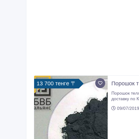
13 700 тенге 〒
Порошок т
Порошок теллур в наличии и под
доставку по 
отправляете 
09/07/2019