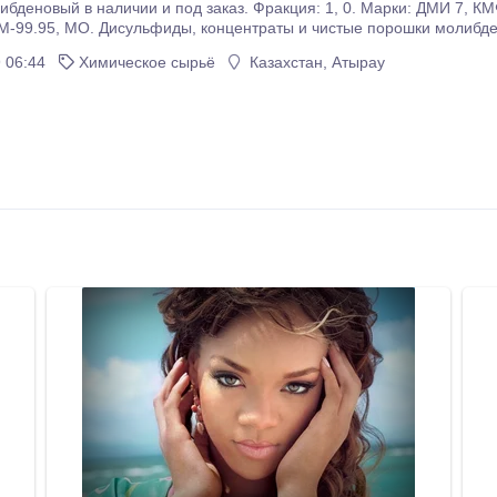
 в наличии и под заказ. Фракция: 1, 0. Марки: ДМИ 7, КМФ-6, МВЧ, ДМ-1, МПЧ, МР-47, МПВ, МоSi, ПМЧ,
е, осуществляем доставку по Казахстану и странам СНГ. Актуальную це
 06:44
Химическое сырьё
Казахстан, Атырау