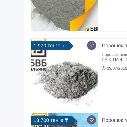
1 970 тенге 〒
Порошок 
Порошок алюми
ПА-3, ПА-4. Порошок алюминиевый в наличии на складе, осуществляем доставку по Казахстану и странам СНГ. Актуальную цену
Вам подскаже
09/07/2019
13 700 тенге 〒
Порошок 