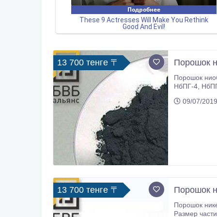
13 700 тенге 〒
Порошок 
Порошок ниобиевый в наличии
НбПГ-4, НбПГ-5, НбПМ. Порошок ниобиевый в наличии на складе, осуществляем доставку по Казахстану и странам СНГ.
Актуальную ц
09/07/2019
13 700 тенге 〒
Порошок 
Порошок никелевый в наличи
Размер частиц - 0, 25; насыпная плотность - 5 г/см3, содержание никеля