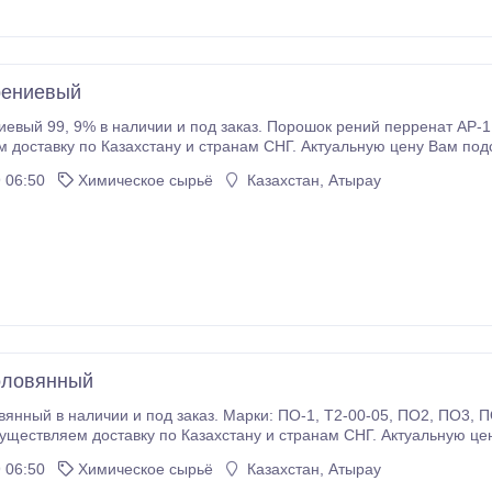
рениевый
евый 99, 9% в наличии и под заказ. Порошок рений перренат АР-1
 доставку по Казахстану и странам СНГ. Актуальную цену Вам по
ко: 1. Вы отправляете заявку 2. Мы выставляем вам счет 3. Вы оп
 06:50
Химическое сырьё
Казахстан, Атырау
оловянный
 и под заказ. Марки: ПО-1, Т2-00-05, ПО2, ПО3, ПО4, ПОЭ, ПОМД. Порошок оловянный в наличии
янный легко: 1. Вы отправляете заявку 2. Мы выставляем вам счет
 06:50
Химическое сырьё
Казахстан, Атырау