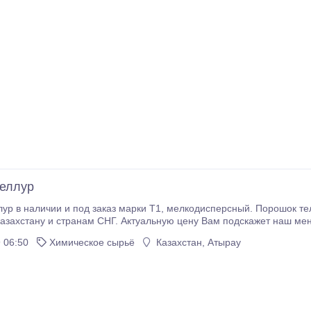
еллур
 заказ марки Т1, мелкодисперсный. Порошок теллур в наличии на складе, осуществляем
Казахстану и странам СНГ. Актуальную цену Вам подскажет наш мен
заявку 2. Мы выставляем вам счет 3. Вы оплачиваете удобным для 
 06:50
Химическое сырьё
Казахстан, Атырау