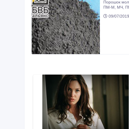
Порошок молибденовый
ПМ-М, МЧ, ПМ-99.95, МО. Дисульфиды, концентраты и чистые порошки молибдена. Порошок молибденовый в наличии на
склад
09/07/2019