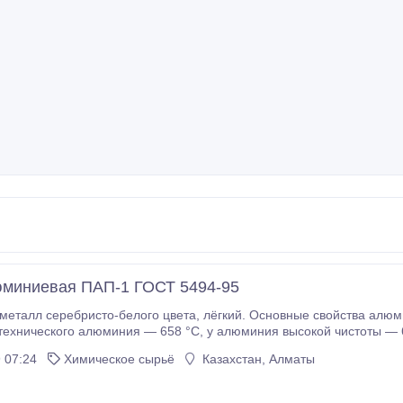
миниевая ПАП-1 ГОСТ 5494-95
лого цвета, лёгкий. Основные свойства алюминия: плотность — 2, 7 г/см³; температура
я — 658 °C, у алюминия высокой чистоты — 660 °C; удельная теплота плавления — 390 кДж/
 07:24
Химическое сырьё
Казахстан, Алматы
 литого алюминия — 10—12 кг/мм², деформируемого — 18—25 кг/мм², сплавов — 38—42 кг/мм²;
ротивление 0, 0262.