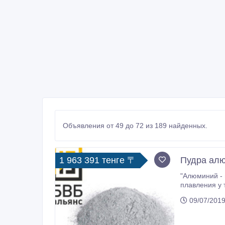
Объявления от 49 до 72 из 189 найденных.
1 963 391 тенге 〒
Пудра алю
"Алюминий - металл серебристо-бе
плавления у технического алюмини
кг; температура кипения — 2500 °C; удельная теплота испарения — 10, 53 МДж/кг; удельная теплоемкость — 880 Дж/кг•K;
09/07/2019
временное сопротивление
удельное соп