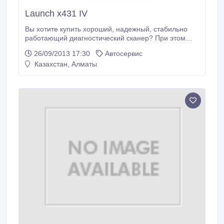
Launch x431 IV
Вы хотите купить хороший, надежный, стабильно
работающий диагностический сканер? При этом
сохранить Вашимидж, Ваши нервы и деньги?
26/09/2013 17:30
Автосервис
Опасаетесь, как бы не купить подделку, клон, копию
Казахстан, Алматы
одним словом не качественную продукцию? Тогда
это, то, что Вам нужно! У нас только 100%
Оригинал! 1 год гарантий! несем ответственность за
сканер.