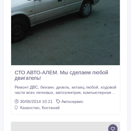
СТО АВТО-АЛЕМ. Мы сделаем любой
двигатель!
Ремонт ДВС, бензин, дизель, китаец любой, ходовой
части всех легковых, автоэлектрик, компьютерная
диагностика легковой-грузовой, шиномонтаж,
30/06/2014 10:21
Автосервис
автомагазин, кузовной цех , Еврофуры , автобусы,
Казахстан, Костанай
полировка, вклейка стекол любой сложности,
ремонт глушителей, автомойка, легковой-грузовой,
химчистка салона, перетяжка салона под кожу,
предпродажная подготовка , предпокупочная
диагностика.