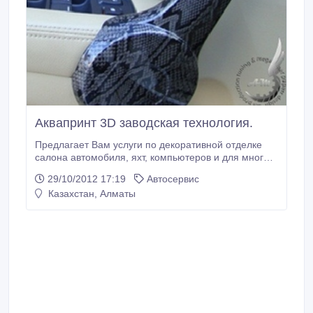
Аквапринт 3D заводская технология.
Предлагает Вам услуги по декоративной отделке
салона автомобиля, яхт, компьютеров и для многого
другого, технология позволяет делать детали под
29/10/2012 17:19
Автосервис
дерево, мрамор, карбон, камуфляж, шкуры
Казахстан, Алматы
экзотических животных и др. Она не реагирует на
воздействие химикатов - бензина и масла.
Покрытие не отслаивается со временем! При
неглубоких царапинах или попадании грязи
поверхность легко отполировать до
первоначального блеска.