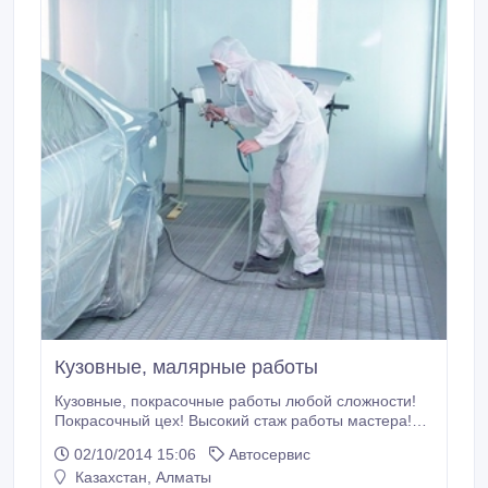
Кузовные, малярные работы
Кузовные, покрасочные работы любой сложности!
Покрасочный цех! Высокий стаж работы мастера!
Рихтовка, покраска, полировка, ремонт бамперов,
02/10/2014 15:06
Автосервис
спойлеров, молдингов, зеркал, реставрация
Казахстан, Алматы
пластика, установка аксессуаров. Качественный