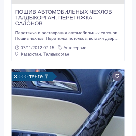
ПОШИВ АВТОМОБИЛЬНЫХ ЧЕХЛОВ
ТАЛДЫКОРГАН, ПЕРЕТЯЖКА
САЛОНОВ
Перетяжка и реставрация автомобильных салонов.
Пошив чехлов. Перетяжка потолков, вставки дверей,
подлокотники. Кожа, кож.зам, велюр, алькантара.
07/11/2012 07:15
Автосервис
Недорого и при этом качественно. Профи со
Казахстан, Талдыкорган
стажем. Пошив автомобильных чехлов
Талдыкорган..
3 000 тенге 〒