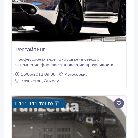
Рестайлинг
Профессиональное тонирование стекол,
затемнение фар, восстановление прозрачности
пластиковых фар, полировка кузова, обклеивание
15/06/2012 09:08
Автосервис
карбоном и любыми другими пленками, кузова и
Казахстан, Атырау
отдельных деталей..
1 111 111 тенге 〒