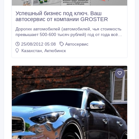
Успешный бизнес под ключ. Ваш
автосервис от компании GROSTER
Дорогих автомобилей (автомобилей, чья стоимость
превышает 500-600 тысяч рублей) год от года всё
больше. А сервиса, способного вернуть им
25/08/2012 05:08
Автосервис
изначальную роскошь и надолго её защитить, до
Казахстан, Актюбинск
сих пор нет. Это свободный рынок, пустующая
ниша. Компания GROSTER создаёт сеть элитных
автосервисов по уходу за внешним видом дорогих
автомобилей.