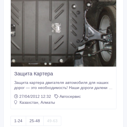
Защита Картера
Защита картера двигателя автомобиля для наших
дорог — это необходимость! Наши дороги далеки от
совершенства. До сих пор даже в больших городах
27/04/2012 12:32
Автосервис
состояние многих из них оставляет желать лучшего,
Казахстан, Алматы
в маленьких же городках они находятся в очень
плохом состоянии, не говоря уже о дорогах за
городом. Большинство производителей
автомобилей не устанавливают специальные
1-24
25-48
49-63
средства защиты на уязвимые элементы