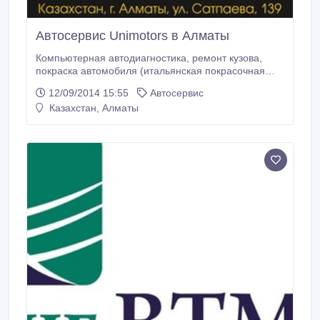
Автосервис Unimotors в Алматы
Компьютерная автодиагностика, ремонт кузова,
покраска автомобиля (итальянская покрасочная
камера), ремонт АКПП, двигателя, рулевых реек и
12/09/2014 15:55
Автосервис
многое другое. Чиним водную и мото- технику,
Казахстан, Алматы
двигатели самолетов, шиномонтаж на европейском
оборудовании, компьютерная геометрия (развал
схождения). Чем мы отличаемся от других СТО в
Алматы: 1.