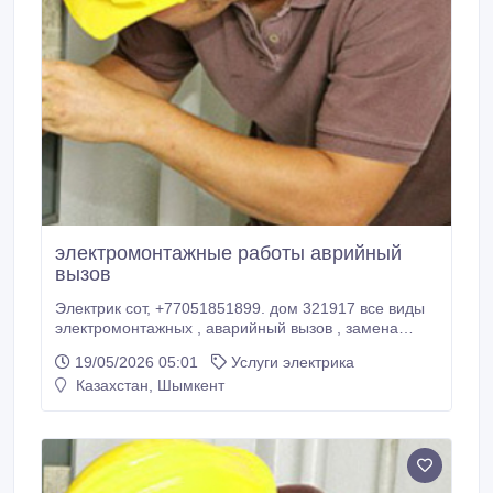
электромонтажные работы аврийный
вызов
Электрик сот, +77051851899. дом 321917 все виды
электромонтажных , аварийный вызов , замена
автоматов, выключателей , розеток , установка и
19/05/2026 05:01
Услуги электрика
демонтаж оборудования , навес люстр, бра,
Казахстан, Шымкент
электромонтаж под ключ домов и офисов.