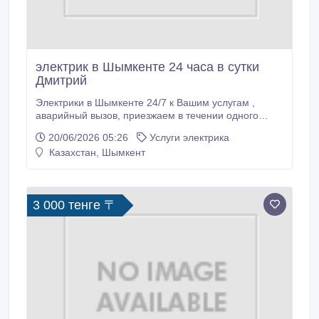
электрик в Шымкенте 24 часа в сутки
Дмитрий
Электрики в Шымкенте 24/7 к Вашим услугам ,
аварийный вызов, приезжаем в течении одного
часа, При звонке можете общаться на казахском и
20/06/2026 05:26
Услуги электрика
русском языках, Имеются дипломированные
Казахстан, Шымкент
специалисты , быстро установят проблему и решат
в короткий срок, А также замена автоматов ,
включателей, патронов люстр, .
3 000 тенге 〒