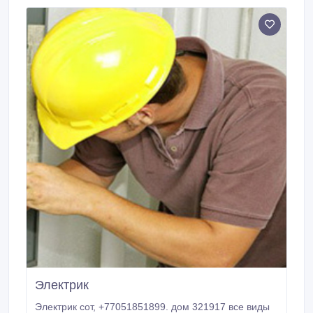
Электрик
Электрик сот, +77051851899. дом 321917 все виды