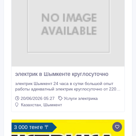
электрик в Шымкенте круглосуточно
электрик Шымкент 24 часа в сутки большой опыт
работы адекватный электрик круглосуточно от 220-
380 без выходных 24/7 огромная просьба звоните
20/06/2026 05:27
Услуги электрика
только в трезвом и адекватном виде и только с
Казахстан, Шымкент
проблемами электричества 220-380 вольт , (смски
не читаем ) от аварийного выезда до навеса люстр.
3 000 тенге 〒