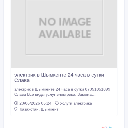
электрик в Шымкенте 24 часа в сутки
Слава
электрик в Шымкенте 24 часа в сутки 87051851899
Слава Все виды услуг электрика. Замена
Установка.Ремонт, круглосуточно, Розетки
20/06/2026 05:24
Услуги электрика
выключатели бра люстры. Счётчики автоматы.
Казахстан, Шымкент
Управление выключатели в нескольких местах.
Работа перфоратором.