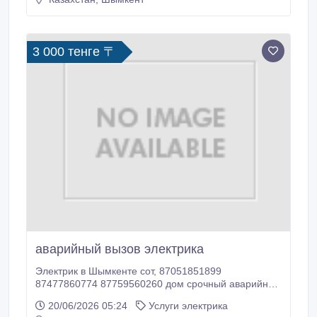
электромонтаж под ключ домов и офисов.
3 000 тенге 〒
аварийный вызов электрика
Электрик в Шымкенте сот, 87051851899
87477860774 87759560260 дом срочный аварийный
вызов , замена автоматов, выключателей , розеток ,
20/06/2026 05:24
Услуги электрика
установка и демонтаж оборудования 220-380 вольт,