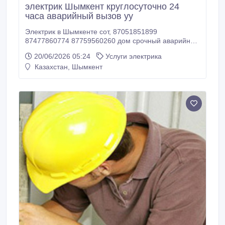
электрик Шымкент круглосуточно 24
часа аварийный вызов уу
Электрик в Шымкенте сот, 87051851899
87477860774 87759560260 дом срочный аварийный
вызов , замена автоматов, выключателей , розеток ,
20/06/2026 05:24
Услуги электрика
установка и демонтаж оборудования 220-380 вольт,
Казахстан, Шымкент
сборка и ревизия щитов, навес люстр, бра,
электромонтаж под ключ домов и офисов,
АВАРИЙНЫЙ ВЫЗОВ В ЛЮБОЕ ВРЕМЯ СУТОК.