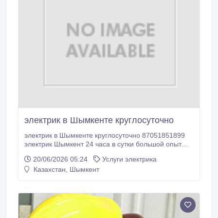
электрик в Шымкенте круглосуточно
электрик в Шымкенте круглосуточно 87051851899
электрик Шымкент 24 часа в сутки большой опыт
работы адекватный электрик круглосуточно от 220-
20/06/2026 05:24
Услуги электрика
380 без выходных 24/7 огромная просьба звоните
Казахстан, Шымкент
только в трезвом и адекватном виде и только с
проблемами электричества 220-380 вольт , (смски
не читаем.