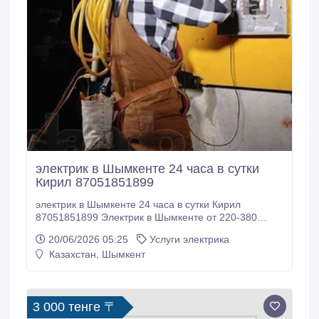
электрик в Шымкенте 24 часа в сутки
Кирил 87051851899
электрик в Шымкенте 24 часа в сутки Кирил
87051851899 Электрик в Шымкенте от 220-380
вольт стаж работы более 15 лет аварийный выезд
20/06/2026 05:25
Услуги электрика
От аварийного выезда до устранение сложных
Казахстан, Шымкент
неисправностей , утечек тока , коротких замыканий ,
замены автоматов , установки стабелизаторов
напряжения , модулей, .
3 000 тенге 〒