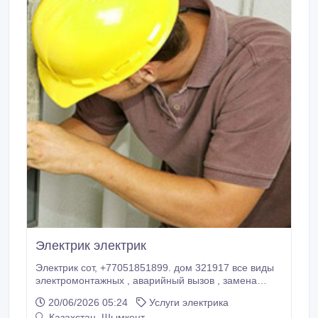
Электрик электрик
Электрик сот, +77051851899. дом 321917 все виды
электромонтажных , аварийный вызов , замена
автоматов, выключателей , розеток , установка и
20/06/2026 05:24
Услуги электрика
демонтаж оборудования , навес люстр, бра,
Казахстан, Шымкент