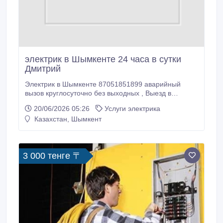
электрик в Шымкенте 24 часа в сутки
Дмитрий
Электрик в Шымкенте 87051851899 аварийный
вызов круглосуточно без выходных , Выезд в
течении 1 часа полный цикл работ по устранению
20/06/2026 05:26
Услуги электрика
неисправности замене и прокладке новой проводки
Казахстан, Шымкент
в многоквартирных домах и частного сектора,
устранение утечки тока, коротких замыкании,
установка и навес люстр.
3 000 тенге 〒