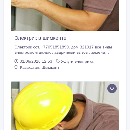
Электрик в шимкенте
Электрик сот, +77051851899. дом 321917 все виды
электромонтажных , аварийный вызов , замена
автоматов, выключателей , розеток , установка и
01/06/2026 12:53
Услуги электрика
демонтаж оборудования , навес люстр, бра,
Казахстан, Шымкент
электромонтаж под ключ домов и офисов.