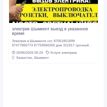
электрик Шымкент выезд в указанное
время
Электрик в Шымкенте сот, 87051851899
87477860774 87759560260 дом 321917 срочный
аварийный вызов , замена автоматов,
20/06/2026 05:24
Услуги электрика
выключателей , розеток , установка и демонтаж
Казахстан, Шымкент
оборудования 220-380 вольт, сборка и ревизия
щитов, навес люстр, бра, электромонтаж под ключ
домов и офисов, АВАРИЙНЫЙ ВЫЗОВ В ЛЮБОЕ
ВРЕМЯ.