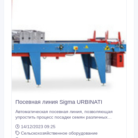
Посевная линия Sigma URBINATI
Автоматическая посевная линия, позволяющая
упростить процесс посадки семян различных
культур. Скорость посадки от 200 до 1800 лотков/
14/12/2023 09:25
кассет/час посевным барабаном. Автоматически
Сельскохозяйственное оборудование
выполняет: наполнение лотка(кассеты), посев