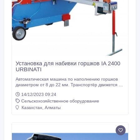
Установка для набивки горшков IA 2400
URBINATI
Автоматическая машина по наполнению горшков
диаметром от 8 до 22 мм. Транспортёр движется в
1 сторону. Машина оснащена централизованной
14/12/2023 09:24
настройкой, колёсами для перемещения. Объём
Сельскохозяйственное оборудование
бункера - 800 л. Производительность - до 2400
горшков в час. Электропневматический податчик с
Казахстан, Алматы
устройством для квадратных горшков, буровой
механизм и выталкивающая горшки ручка.