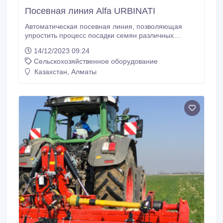
Посевная линия Alfa URBINATI
Автоматическая посевная линия, позволяющая
упростить процесс посадки семян различных
культур. Скорость посадки от 200 до 1200 лотков/
14/12/2023 09:24
кассет/час посевным барабаном. Автоматически
Сельскохозяйственное оборудование
выполняет: наполнение лотка(кассеты), посев
семян, увлажнение торфо-грунта, засыпание
Казахстан, Алматы
семени, штабелирование в стопки. Для работы
данной линии требуется 2 человека (установка
пустого лотка(кассеты) в начале и снятие лотка
(кассеты) после полного цикла высадки).