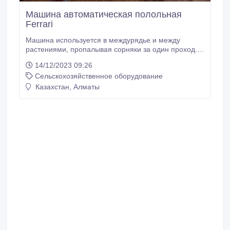
Машина автоматическая полольная
Ferrari
Машина используется в междурядье и между
растениями, пропалывая сорняки за один проход.
Машина состоит из шарнирной рамы, которая
14/12/2023 09:26
приподнимается по ходу движения благодаря
Сельскохозяйственное оборудование
гидравлическим поршням. Компоненты машины
соответствуют количеству рядов, подлежащих
Казахстан, Алматы
прополке. Машина оборудована инфракрасной
оптической штангой, определяющей во время
движения количество культивируемых растений.