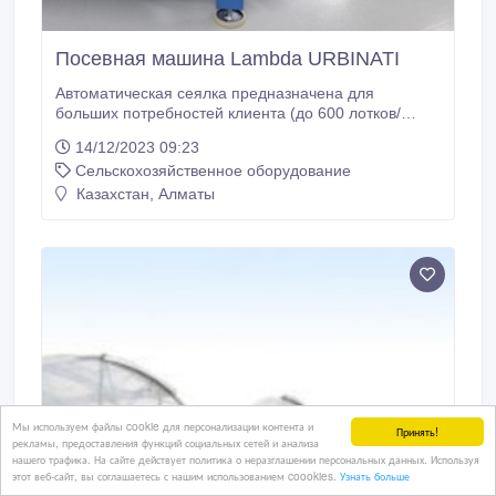
Посевная машина Lambda URBINATI
Автоматическая сеялка предназначена для
больших потребностей клиента (до 600 лотков/
кассет/час). Высев происходит «ряд за рядом»
14/12/2023 09:23
посевным барабаном, позволяет использовать
Сельскохозяйственное оборудование
различные семена (гранулированные, не
гранулированные) с любым типом лотков (кассет).
Казахстан, Алматы
Данная модель позволяет добавлять необходимые
агрегаты: наполнение торфом, полив, засыпание и
штабелирование.
Мы используем файлы cookie для персонализации контента и
Принять!
рекламы, предоставления функций социальных сетей и анализа
нашего трафика. На сайте действует политика о неразглашении персональных данных. Используя
этот веб-сайт, вы соглашаетесь с нашим использованием coookies.
Узнать больше