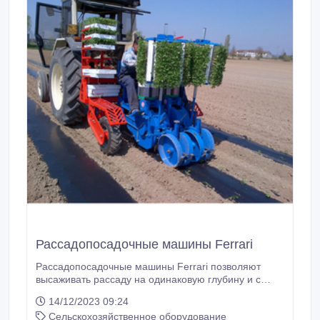
Рассадопосадочные машины Ferrari
Рассадопосадочные машины Ferrari позволяют
высаживать рассаду на одинаковую глубину и с
заданным расстоянием между ними. Кроме
14/12/2023 09:24
высокого качества высадки, рассадопосадочные
Сельскохозяйственное оборудование
машины позволяют проводить ряд операций за раз: