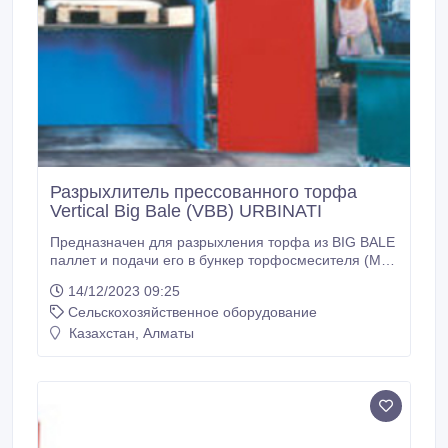
Разрыхлитель прессованного торфа
Vertical Big Bale (VBB) URBINATI
Предназначен для разрыхления торфа из BIG BALE
паллет и подачи его в бункер торфосмесителя (MC
1120) или торфонаполнителя (RN12 или RC65).
14/12/2023 09:25
Сжатый торф обрабатывается на паллетах с
Сельскохозяйственное оборудование
вертикальным подъёмом и горизонтальным
соскабливанием. Оптимальный вариант при
Казахстан, Алматы
использовании в составе линии по приготовлению
субстрата средней производительности.