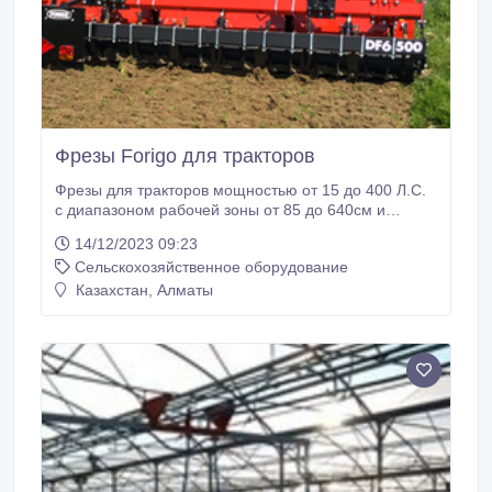
Фрезы Forigo для тракторов
Фрезы для тракторов мощностью от 15 до 400 Л.С.
с диапазоном рабочей зоны от 85 до 640см и
глубиной обработки от 15 до 30 см. Предлагаем
14/12/2023 09:23
складные и стационарные модели со смещаемой
Сельскохозяйственное оборудование
подвеской, а также множество дополнительных
аксессуаров..
Казахстан, Алматы