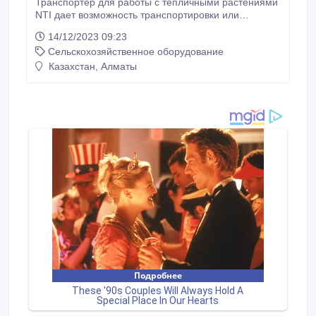
Транспортёр для работы с тепличными растениями
NTI дает возможность транспортировки или
пикировки различных кассет, горшков.
14/12/2023 09:23
Производительность до 900 кассет/час.
Сельскохозяйственное оборудование
Моторизированный изогнутый транспортёр. Рама
транспортёра изготовлена из оцинкованной стали.
Казахстан, Алматы
ПВХ ремень транспортёра с двойной
трапецеидальной направляющей, кронштейн на
маленьких роликах из полимера, закреплённые на
раме теплицы с угловыми кронштейнами.