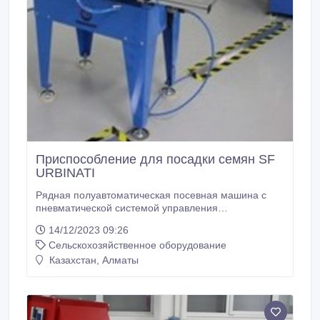
Приспособление для посадки семян SF
URBINATI
Рядная полуавтоматическая посевная машина с
пневматической системой управления
предназначена для использования на небольших
14/12/2023 09:26
линиях (оптимальный вариант для салатных линий
Сельскохозяйственное оборудование
площадью до 1500 м. кв.). Установка наполненной
торфом кассеты и съём уже посеянной кассеты
Казахстан, Алматы
производится вручную. От изготовителя машина
приходит настроенная под конкретный тип кассеты
и заказанную схему посадки.