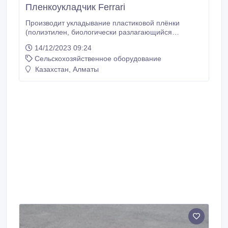
Пленкоукладчик Ferrari
Производит укладывание пластиковой плёнки
(полиэтилен, биологически разлагающийся
материал или целлюлоза) и одновременно
14/12/2023 09:24
выполняет её обкладку грунтом по бокам,
Сельскохозяйственное оборудование
посредством регулируемых по высоте и по ширине
лемехов. Способна поддерживать постоянным
Казахстан, Алматы
натяжение пластиковой плёнки, даже при
изменяемом диаметре бобины.