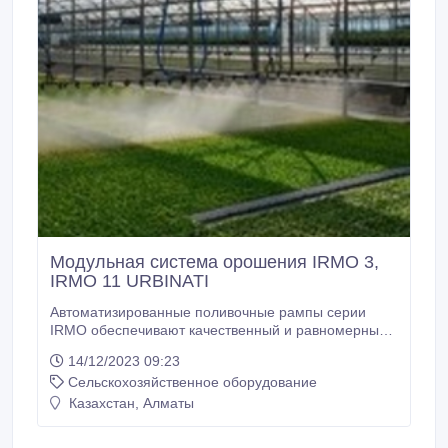
Модульная система орошения IRMO 3,
IRMO 11 URBINATI
Автоматизированные поливочные рампы серии
IRMO обеспечивают качественный и равномерный
полив растений. Предусмотрены конструкции для
14/12/2023 09:23
тоннельных, ангарных, блочных теплиц. Различные
Сельскохозяйственное оборудование
вариации подвеса шланга, конструкции
однорельсового (IRMO 11) и двухрельсового (IRMO
Казахстан, Алматы
3) механизма. Возможно дистанционное
управление с пульта или ПК.