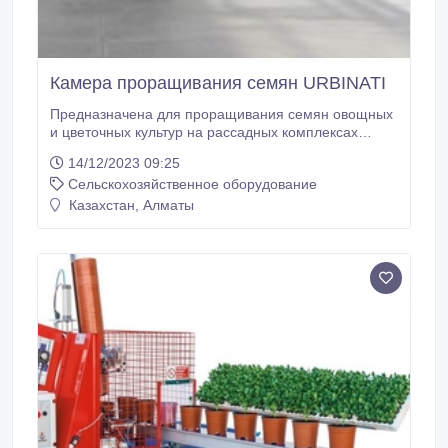
Камера проращивания семян URBINATI
Предназначена для проращивания семян овощных
и цветочных культур на рассадных комплексах
тепличных комбинатов. Позволяет задавать и
14/12/2023 09:25
поддерживать оптимальный температурно-
Сельскохозяйственное оборудование
влажностный режим для проращивания семян
равномерно во всем объеме камеры.
Казахстан, Алматы
Использование камеры в технологическом цикле
производства овощной и цветочной продукции
позволяет сократить срок всхожести семян,
получить большую равномерность и качество
всходов при общем снижении расхода воды и
электроэнергии.