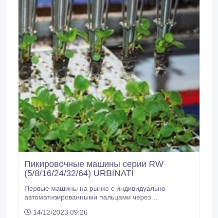
Пикировочные машины серии RW
(5/8/16/24/32/64) URBINATI
Первые машины на рынке с индивидуально
автоматизированными пальцами через
беспроводную связь, которая позволяет уменьшить
14/12/2023 09:26
время обслуживания. Подходит для всех видов