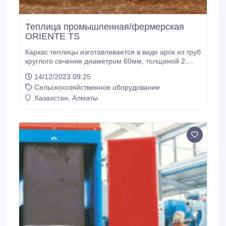
Теплица промышленная/фермерская
ORIENTE TS
Каркас теплицы изготавливается в виде арок из труб
круглого сечения диаметром 60мм, толщиной 2,
0мм. Используется для выращивания широкого
14/12/2023 09:25
круга культур. На сегодняшний день является одной
Сельскохозяйственное оборудование
из самой широко применяемых как для
овощеводства, так и для цветоводства. Теплицы
Казахстан, Алматы
«Oriente TS» предлагаются в следующей
комплектации: 1.