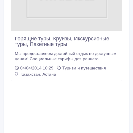
Горящие туры, Круизы, Икскурсионые
туры, Пакетные туры
Мы предоставляем достойный отдых по доступным
ценам! Специальные тарифы для раннего
бронирования, эконом туры, особые предложения,
04/04/2014 10:29
Туризм и путешествия
обширная география направлений.Качественный и
Казахстан, Астана
индивидуальный подход к каждому клиенту..