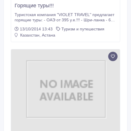
Горящие туры!!!
Туристская компания "VIOLET TRAVEL" предлагает
горящие туры: - ОАЭ от 395 у.е.!!! - Шри-ланка - 660
у.е. - Тайланд - 770 у.е. - Вьетнам - 950 у.е. -
13/10/2014 13:43
Туризм и путешествия
Хайнань -650 у.е. - Мальдивы - 1750 у.е. Звоните: в
Казахстан, Астана
Алматы: 8(727)3004435, 3004475, 87078393454, В
Астане: 8(7172)466096, 8775 307 4772 www.