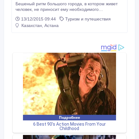
Бешеный ритм большого города, в котором живет
человек, не приносит ему необходимого
спокойствия и душевного равновесия. Из-за этого
13/12/2015 09:44
Туризм и путешествия
часто возникает депрессия, неудовлетворенность
Казахстан, Астана
собой и окружающими. У людей, не дающих себе
полноценно отдохнуть, рано или поздно
начинаются проблемы со здоровьем, как
физическим, так и духовным.