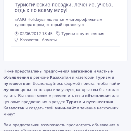
Туристические поездки, лечение, учеба,
отдых по всему миру!
«AMG Holidays» является многопрофильным
туроператором, который организует
индивидуальные и групповые туры любой
02/06/2012 13:45
Туризм и путешествия
сложности. Мы имеем четкое представление
Казахстан, Алматы
особенностей той или иной страны. Компания
гарантирует своим клиентам высокий уровень
сервиса, уделяет внимание качеству
предоставляемых услуг. «AMG Holidays»
забронирует для Вас любой из тысячи лучших
отелей мира, также забронирует билет в любую
Ниже представлены предложения
магазинов
и частные
точку планеты, зафрахтует яхту, арендует машину
объявления
либо престижный лимузин, комфортабельную
в регионе
Казахстан
и категории
Туризм и
виллу, старинный замок или остров, любой круиз.
путешествия
. Воспользуйтесь формой поиска, чтобы найти
лучшие цены
на товары или услуги, которые вы бы хотели
купить. Вы также можете разместить свои
объявления
или
ценовые предложения в раздел
Туризм и путешествия
Казахстан
и создать свой
мини-сайт
в течение нескольких
минут.
Вам предоставили возможность просмотреть объявления в