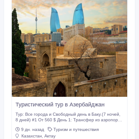
Туристический тур в Азербайджан
Тур: Все города и Свободный день в Баку.(7 ночей,
8 дней) #1 От 560 $ День 1: Трансфер из аэропорта
в отель День 2: Обзорная экскурсия по Баку и
9 дн. назад
Туризм и путешествия
Старому городу День 3: Экскурсия в Гобустан и
Казахстан, Актау
Абшерон День 4: Экскурсия в Шамахы и Габалу