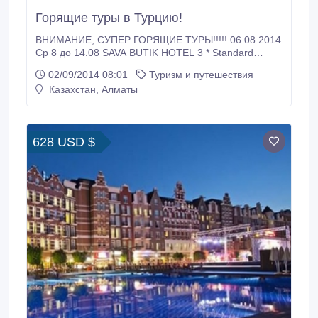
Горящие туры в Турцию!
ВНИМАНИЕ, СУПЕР ГОРЯЩИЕ ТУРЫ!!!!! 06.08.2014
Ср 8 до 14.08 SAVA BUTIK HOTEL 3 * Standard
Анталия ANTALYA $755 06.08.2014 Ср 8 до 14.08
02/09/2014 08:01
Туризм и путешествия
KONAR & DORUK HOTEL 3 * Standard Кемер
Казахстан, Алматы
ANTALYA $783 06.08.2014 Ср 8 до 14.08 MOMS
HOTEL 3 * Standard Кемер ANTALYA $796
06.08.2014 Ср 8 до 14.
628 USD $