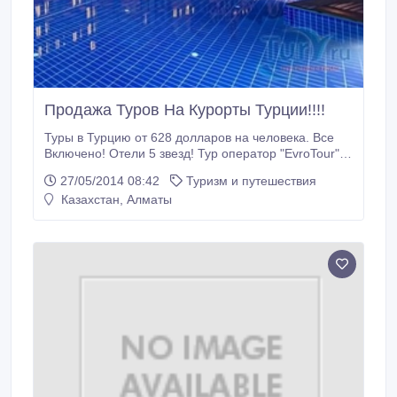
Продажа Туров На Курорты Турции!!!!
Туры в Турцию от 628 долларов на человека. Все
Включено! Отели 5 звезд! Тур оператор "EvroTour"
предлагает Вам провести лето на курортах Турции!
27/05/2014 08:42
Туризм и путешествия
туры от 628 долларов на человека. Вылеты с 02
Казахстан, Алматы
июня! В стоимость входит перелет, проживание,
питание, групповой трансфер. Отели на выбор!
Спешите срок.