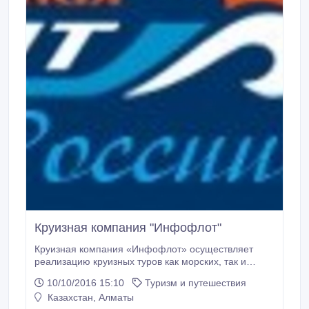
Круизная компания "Инфофлот"
Круизная компания «Инфофлот» осуществляет
реализацию круизных туров как морских, так и
речных. Продажа речных и морских круизов
10/10/2016 15:10
Туризм и путешествия
осуществляется в шести городах России: Москва,
Казахстан, Алматы
Санкт-Петербург, Нижний Новгород, Ростов-на-Дону,