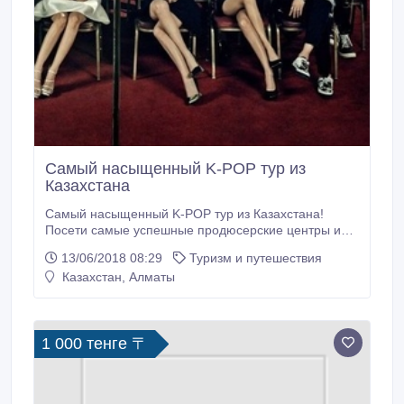
Самый насыщенный K-POP тур из
Казахстана
Самый насыщенный K-POP тур из Казахстана!
Посети самые успешные продюсерские центры и
парки развлечений в одну поездку!!! Посещение 5
13/06/2018 08:29
Туризм и путешествия
продюсерских центров 2 крупнейших
Казахстан, Алматы
развлекательных парка 2 дворцовых музея
Шикарное яркое шоу Бесплатная встреча и
проводы в аэропорт Инчхон ( 1 час езды от Сеула)
Полное.
1 000 тенге 〒