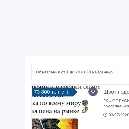
Объявления от 1 до 24 из 89 найденных.
73 800 тенге 〒
Шрот подс
ГК «ЮГ РУСИ
подсолнечного и соевого шрота, а также жмыха и м
7%. Предлагаем оптовые поставки прямо с завода: * Подсолнечный и соевый шрот и жмых * Упаковка мешки, биг бег, навалом *
03/07/2026
Строгий контроль качества, стабильные поставки круглый г