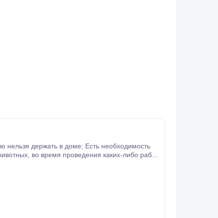
на участке; Собака свободно ходит по участку, но ей требуется место для отдыха в тени, убежище от непогоды и т.