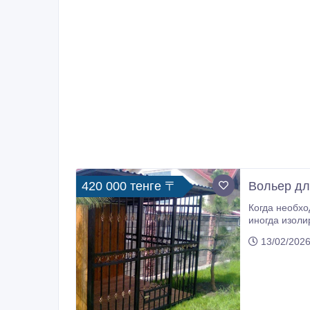
420 000 тенге 〒
Вольер дл
Когда необходим Вольер для собаки?: У вас
иногда изолировать собаку от детей, гостей,
13/02/2026