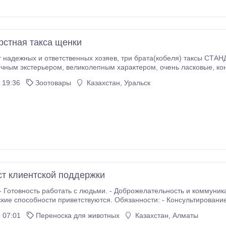
стная такса щенки
венных хозяев, три брата(кобеля) таксы СТАНДАРТНОЙ , Щенки редких окрасов, с красивой
дробности о родителях на нашем сайте и по телефону..
 19:36
Зоотовары
Казахстан, Уральск
т клиентской поддержки
- Готовность работать с людьми. - Доброжелательность и коммуника
кие способности приветствуются. Обязанности: - Консультировани
 07:01
Переноска для животных
Казахстан, Алматы