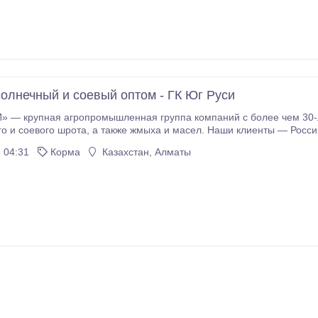
олнечный и соевый оптом - ГК Юг Руси
» — крупная агропромышленная группа компаний с более чем 30-л
асел. Наши клиенты — Россия и зарубежье, уровень повторных закупок — 93,
 04:31
Корма
Казахстан, Алматы
од * Опыт экспортных поставок в десятки стран * Гибкие условия
партнерства и собственная логистика Готовы к долгосрочным контра