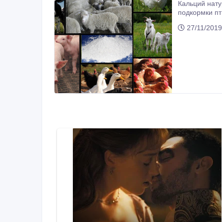
Кальций натуральный! В большом колличестве. Мука известняковая д
подкормки птиц отвечающих требованиям ГОСТ 26826-86 Принимаем заявки по закупу и отпра
27/11/2019