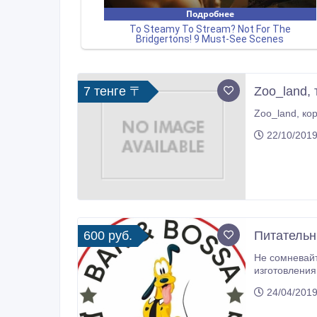
7 тенге 〒
Zoo_land,
22/10/2019
600 руб.
Питательн
Не сомневайтесь. Вы приоб
изготовления
кефира, мяса
24/04/2019