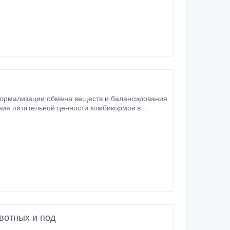
я нормализации обмена веществ и балансирования
енить
вотных и под