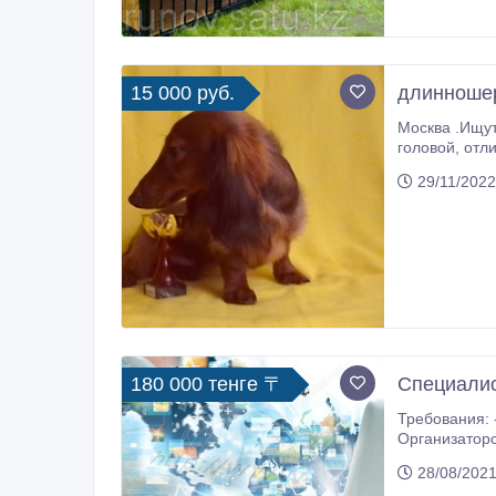
15 000 руб.
длинношер
Москва .Ищут надежных и ответст
головой, отличным экстерьером, великолепным характером, очень ласковые, контактные, полностью привиты, Цены летние , все
вопросы и по
29/11/2022
180 000 тенге 〒
Специалис
Требования: 
Организаторс
28/08/2021