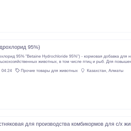
идрохлорид 95%)
охлорид 95% "Betaine Hydrochloride 95%") - кормовая добавка дл
тных, в том числе птиц и рыб. Для повышения питательной ценности комбикормов в
йствах можно использовать синтетический витамин В4 (холин), а можно бетаин, который способен зам
 04:24
Прочие товары для животных
Казахстан, Алматы
онин.
стняковая для производства комбикормов для с/х жи