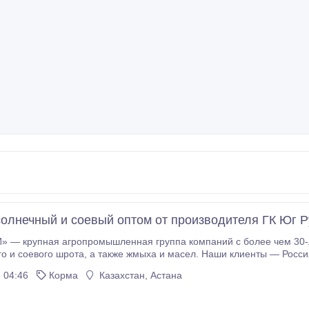
олнечный и соевый оптом от производителя ГК Юг Р
» — крупная агропромышленная группа компаний с более чем 30-л
асел. Наши клиенты — Россия и зарубежье, уровень повторных закупок — 93,
 04:46
Корма
Казахстан, Астана
од * Опыт экспортных поставок в десятки стран * Гибкие условия
партнерства и собственная логистика Готовы к долгосрочным контра