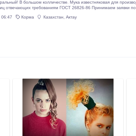
ля производства комбикормов для с/х животных и
вку. Имеется полная
 06:47
Корма
Казахстан, Актау