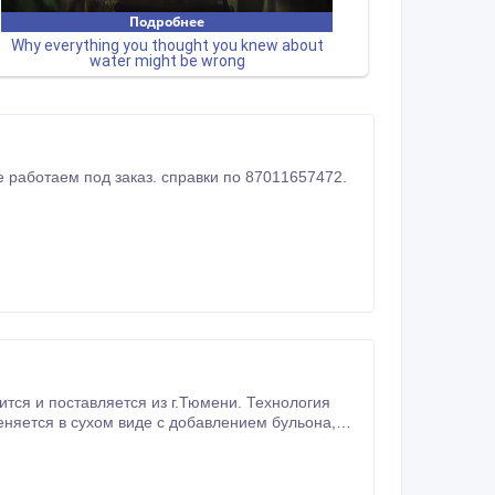
Zoo_land, корма, витамины и средства содержания для ваших питомцев. а так же работаем под заказ. справки по 87011657472.
еняется в сухом виде с добавлением бульона,
кулес и гречка.