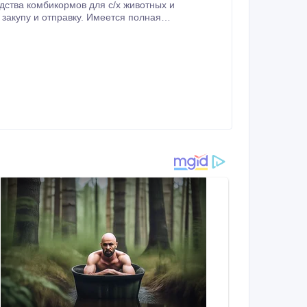
документация на продукт! Контактные данные: Телефоны: +7 (705) 572-86-64 +7 (708) 483-63-93 E-mail: mag_om@mail.