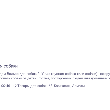
я собаки
 крупная собака (или собаки), которую нельзя держать в доме; Есть необходимость
 посторонних людей или домашних животных, во время проведения каких-либо работ
 00:46
Товары для собак
Казахстан, Алматы