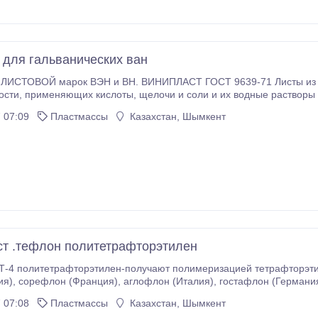
 для гальванических ван
. ВИНИПЛАСТ ГОСТ 9639-71 Листы из винипласта применяются для всех отраслей
а также некоторые указанные ниже
ратуры, как коррозионностойкий конструкционный материал ; в
 07:09
Пластмассы
Казахстан, Шымкент
ектротехнической (защита электропроводов); электронной, фотохимической
ародного хозяйства (для изготовления химически стойких ванн, емкостей, воздуховодов в гальваничес
ными средами); в системах водоснабжения, канализации, ирригации и мелиорации (трубы,
т .тефлон политетрафторэтилен
4 политетрафторэтилен-получают полимеризацией тетрафторэтил
я). По химической стойкости
 эмали, спецстали. Самые агрессивные химические вещества (кислоты, щёлочи,
 07:08
Пластмассы
Казахстан, Шымкент
окислители, растворители) не оказывают на Ф-4 никакого воздействия даже 