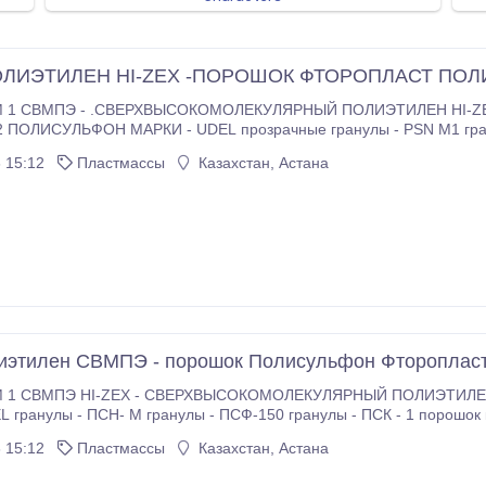
ОЛИЭТИЛЕН HI-ZEX -ПОРОШОК ФТОРОПЛАСТ ПОЛ
 МАРКИ -
EF PVDF -аналог фторопласта Ф-2М ПВДФ -гранулы белого цвета; -
 15:12
Пластмассы
Казахстан, Астана
ФТОРОПЛАСТ Ф-3М марки Б порошок 4 .
этилен СВМПЭ - порошок Полисульфон Фторопласт
ИСУЛЬФОН
-аналог фторопласта Ф-2М ПВДФ -гранулы ; - Фгоропласт Ф-3М порошок 4 .
 15:12
Пластмассы
Казахстан, Астана