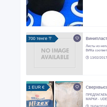
700 тенге 〒
Винипласт
Листы из неп
ВИКа соответ
13/02/2017
1 EUR €
Сверхвысо
ПРЕДЛАГАЕМ 1 СВМПЭ HI-ZEX - СВЕРХ ВЫСОКОМОЛЕКУЛЯРНЫЙ ПОЛИЭТИЛЕН ; ПОРОШОК белого цвета; 2 ПОЛ
МАРКИ - UDEL гранулы - ПСН- M гранулы - ПСФ-150 гранулы - ПСК - 1 порошок клеевой - ПСФ-Л-СВ25 - стеклонаполненный
26/04/2016