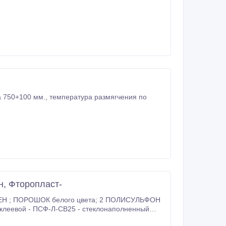
 750+100 мм., температура размягчения по
, Фторопласт-
гранулы 3. ФТОРОПЛАСТ МАРКИ - SOLEF PVDF -аналог фторопласта Ф-2М ПВДФ -гранулы ; - Фторопласт Ф-3М порошок 4 .