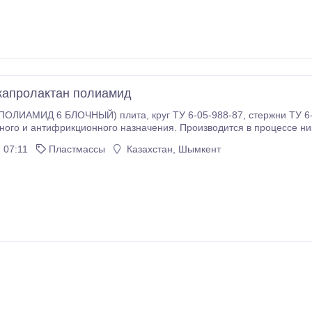
капролактан полиамид
 плита, круг ТУ 6-05-988-87, стержни ТУ 6-06-142-90 Капролон – материал
онного назначения. Производится в процессе низкотемпературной анионной полимеризации
нокапроновой кислоты) в присутствии щелочных катализаторов и р
 07:11
Пластмассы
Казахстан, Шымкент