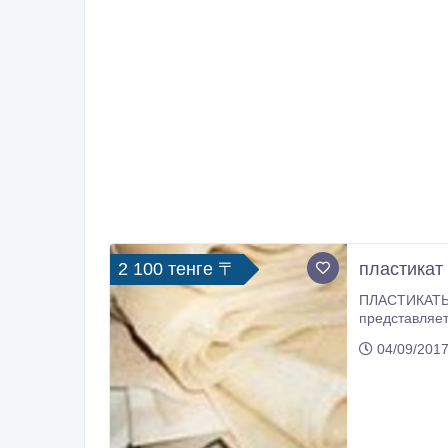
2 100 тенге 〒
пластикат
ПЛАСТИКАТЫ ПВХ листо
представляет собой термоплас
экструзии. Л
04/09/2017
радиоактивными элементами (
защиты металлических конструкций, травильны