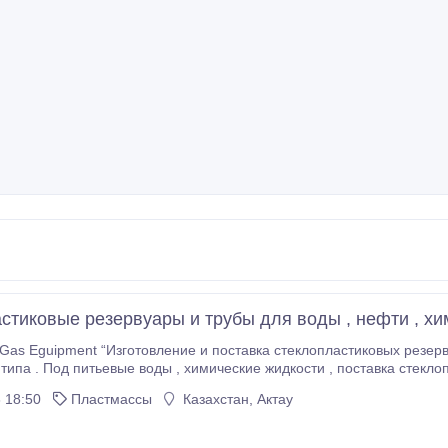
стиковые резервуары и трубы для воды , нефти , хи
s Eguipment “Изготовление и поставка стеклопластиковых резервуаров вертикальны
химические жидкости , поставка стеклопластиковых труб и фитинов под нефть , газ ,
воду , агрессивные жидкости на м
 18:50
Пластмассы
Казахстан, Актау