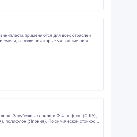
ких и
ена. Зарубежные аналоги Ф-4: тефлон (США),
при высокой температуре.