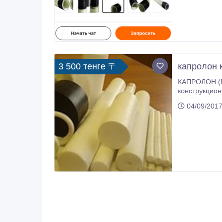
3 500 тенге 〒
капролон 
КАПРОЛОН (ПОЛИАМИД 6 БЛОЧНЫЙ)
конструкционного и антифрикци
лактама (ами
04/09/2017