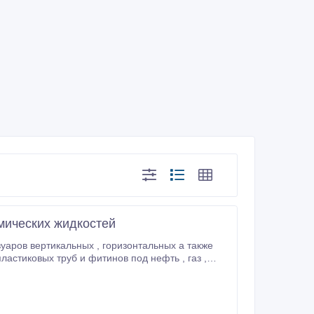
мических жидкостей
х , горизонтальных а также
аксимальное давление 350 атмосфер , температура 100С .