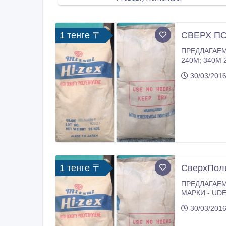
1 тенге 〒
СВЕРХ П
ПРЕДЛАГАЕМ 1 СВМПЭ - .СВЕРХВЫСОКОМОЛЕКУЛЯРНЫЙ ПОЛИЭТИЛЕН HI-ZEX MILLION; ПОРОШОК белого цвета;
240М; 340М 2 ПОЛИСУЛЬФОН МАРКИ - UDEL прозрачные гранулы - PSN M1 гранулы коричневый цвет - ПСК - 1 порошок
клеевой - ПСФ -150 гранулы 3. ФТОРОПЛАСТ МАРКИ - SOL
30/03/2016
1 тенге 〒
СверхПоли
ПРЕДЛАГАЕМ 1 СВМПЭ HI-ZEX - СВЕРХВЫСОКОМОЛЕКУЛЯРНЫЙ ПОЛИЭТИЛЕН ; ПОРОШОК белого цвета; 2 ПОЛ
МАРКИ - UDEL гранулы - ПСН- M гранулы - ПСФ-150 гранулы - ПСК - 1 порошок клеевой 3. ФТОРОПЛАСТ МАРКИ - SOLEF PVDF
30/03/2016