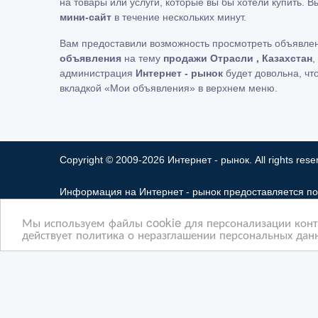
на товары или услуги, которые вы бы хотели купить. 
мини-сайт
в течение нескольких минут.
Вам предоставили возможность просмотреть объявле
объявления
на тему
продажи Отрасли , Казахстан
,
администрация
Интернет - рынок
будет довольна, чт
вкладкой «Мои объявления» в верхнем меню.
Copyright © 2009-2026 Интернет - рынок. All rights rese
Информация на Интернет - рынок предоставляется по
ответственность за ее содержимое. Сайта Интернет -
Мы используем файлы cookie для персонализации конте
Мы не продаем и не предоставляем во временное по
действует политика о неразглашении персональных данн
разглашать частную информацию в соответствии с тре
защиты прав собственности и безопасности пользоват
некоторых страницах нашего сайта представлена рекл