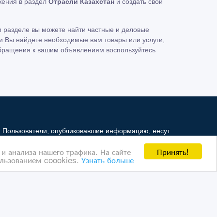
ения в раздел
Отрасли Казахстан
и создать свой
 разделе вы можете найти частные и деловые
ли Вы найдете необходимые вам товары или услуги,
обращения к вашим объявлениям воспользуйтесь
. Пользователи, опубликовавшие информацию, несут
и не несет ответственность за ее содержимое.
Принять!
и анализа нашего трафика. На сайте
й Интернет - рынок третьим лицам. Но мы можем
ользованием coookies.
Узнать больше
ая информация ущемляет права другого лица, в целях
в, на которые ссылается Интернет - рынок. На
 о правилах конфиденциальности Google
нажмите тут
.