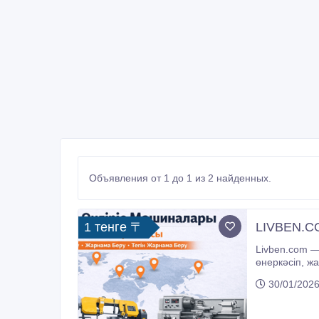
Объявления от 1 до 1 из 2 найденных.
1 тенге 〒
LIVBEN.CO
Livben.com 
өнеркәсіп, жабдық, техника және қызметтер бойынша хабарландыру беріп, сатып алушы таба алады. Платформа көп тіл мен көп
30/01/2026