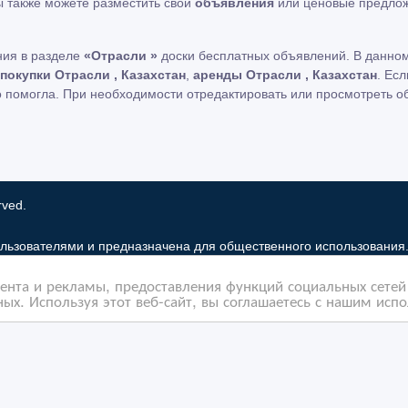
Вы также можете разместить свои
объявления
или ценовые предлож
ния в разделе
«Отрасли »
доски бесплатных объявлений. В данном
покупки Отрасли , Казахстан
,
аренды Отрасли , Казахстан
. Ес
о помогла. При необходимости отредактировать или просмотреть 
rved.
льзователями и предназначена для общественного использования
 рынок только хранит и распространяет информацию пользователей 
нта и рекламы, предоставления функций социальных сетей 
льзование частную информацию зарегистрированных пользователе
ых. Используя этот веб-сайт, вы соглашаетесь с нашим исп
бованиями закона в том случае, если объявление или любая друг
елей. Мы также не отвечаем за правила конфиденциальности сайто
ама Google Adsense Advertising Network. Чтобы узнать подробней
Контакты