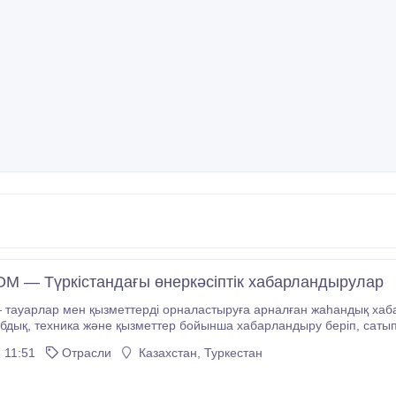
M — Түркістандағы өнеркәсіптік хабарландырулар
— тауарлар мен қызметтерді орналастыруға арналған жаһандық х
валюта қолдайды, хабарландырулар әр елден келетін аудиторияға көрінеді.
 11:51
Отрасли
Казахстан, Туркестан