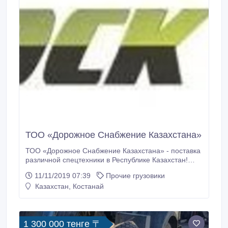
ТОО «Дорожное Снабжение Казахстана»
ТОО «Дорожное Снабжение Казахстана» - поставка
различной спецтехники в Республике Казахстан!
Коммунальная техника, автовышки, автоцистерны
11/11/2019 07:39
Прочие грузовики
для воды, топливозаправщики, грунтовые и
Казахстан, Костанай
дорожные катки и другое. Многолетний опыт
работы. Все товары в наличии. Доставка любой
транспортной компанией на выбор заказчика.
1 300 000 тенге 〒