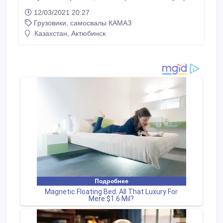
Работа в карьерах, возможна долгосрочная аренда.
12/03/2021 20:27
Отечественные и импортные самосвалы различной
Грузовики, самосвалы КАМАЗ
грузоподъемности. В том числе полуприцепы
"ТОНАР".
Казахстан, Актюбинск