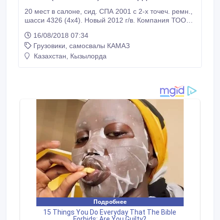
20 мест в салоне, сид. СПА 2001 с 2-х точеч. ремн.,
шасси 4326 (4х4). Новый 2012 г/в. Компания ТОО
"АвтоТрейд-К" зарекомендовала себя, как
16/08/2018 07:34
надежный, своевременный партнер и поставщик
Грузовики, самосвалы КАМАЗ
самосвалов, бортовых тягачей, седельных тягачей,
спецтехники КАМАЗ и другой техники на шасси
Казахстан, Кызылорда
КАМАЗ по всей территории Республики Казахстан.