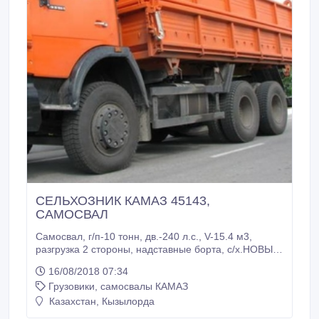
СЕЛЬХОЗНИК КАМАЗ 45143,
САМОСВАЛ
Самосвал, г/п-10 тонн, дв.-240 л.с., V-15.4 м3,
разгрузка 2 стороны, надставные борта, с/х.НОВЫЙ
2012 г/в Компания ТОО "АвтоТрейд-К"
16/08/2018 07:34
зарекомендовала себя, как надежный,
Грузовики, самосвалы КАМАЗ
своевременный партнер и поставщик самосвалов,
бортовых тягачей, седельных тягачей, спецтехники
Казахстан, Кызылорда
КАМАЗ и другой техники на шасси КАМАЗ по всей