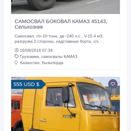
САМОСВАЛ БОКОВАЛ КАМАЗ 45143,
Сельхозник
Самосвал, г/п-10 тонн, дв.-240 л.с., V-15.4 м3,
разгрузка 2 стороны, надставные борта, с/х.
Продажа техники КАМАЗ и спецтехники на шасси
16/08/2018 07:34
КАМАЗ. Наша компания ТОО АвтоТрейд-К является
Грузовики, самосвалы КАМАЗ
официальным дилером ОАО КАМАЗ с правом
реализации грузовых автомобилей и спецтехники
Казахстан, Кызылорда
на территории Республики Казахстан.
555 USD $