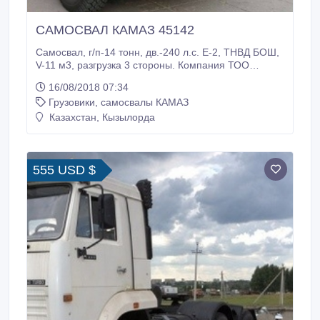
САМОСВАЛ КАМАЗ 45142
Самосвал, г/п-14 тонн, дв.-240 л.с. Е-2, ТНВД БОШ,
V-11 м3, разгрузка 3 стороны. Компания ТОО
"АвтоТрейд-К" зарекомендовала себя, как
16/08/2018 07:34
надежный, своевременный партнер и поставщик
Грузовики, самосвалы КАМАЗ
самосвалов, бортовых тягачей, седельных тягачей,
спецтехники КАМАЗ и другой техники на шасси
Казахстан, Кызылорда
КАМАЗ по всей территории Республики Казахстан.
555 USD $