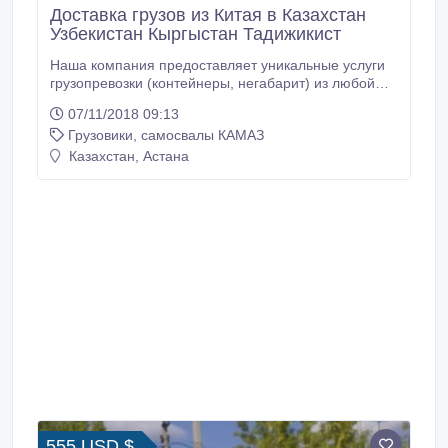
Доставка грузов из Китая в Казахстан
Узбекистан Кыргыстан Тадижикист
Наша компания предоставляет уникальные услуги
грузопревозки (контейнеры, негабарит) из любой
точки Китая в Казахстан Узбекистан Кыргыстан
07/11/2018 09:13
Тадижикистан Туркместан Азербайджан Россия
Грузовики, самосвалы КАМАЗ
Моголия Украину Белорусь , если у вас появится
потребность , свяжитесь со мной пожалуйста . С
Казахстан, Астана
уважанием Иван Tel: +86 13714547070 (WhatApp)
QQ：1134223325 E-mail：sales09@justsupply.
555 USD $