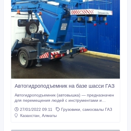
Автогидроподъемник на базе шасси ГАЗ
Автогидроподъемник (автовышка) — предназначен
для перемещения людей с инструментами и
материалами в люльке с целью производства работ
27/01/2022 09:11
Грузовики, самосвалы ГАЗ
на высоте при строительстве, ремонте и
Казахстан, Алматы
эксплуатации линий электропередач на высоту до
12 метров. Компания предлагает прямые поставки
из Беларуси спецтехники и сельхозтехники на базе