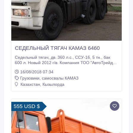
СЕДЕЛЬНЫЙ ТЯГАЧ КАМАЗ 6460
Седельный тягач, дв. 360 л.с., ССУ-16, 5 тн., бак
600 л. Новый 2012 г/в. Компания ТОО "АвтоТрейд-К"
зарекомендовала себя, как надежный,
16/08/2018 07:34
своевременный партнер и поставщик самосвалов,
Грузовики, самосвалы КАМАЗ
бортовых тягачей, седельных тягачей, спецтехники
КАМАЗ и другой техники на шасси КАМАЗ по всей
Казахстан, Кызылорда
территории Республики Казахстан.
555 USD $