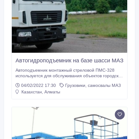
Автогидроподъемник на базе шасси МАЗ
Автоподъемник монтажный стреловой ПМС-328
используется для обслуживания объектов городской
инфраструктуры, а также для проведения
04/02/2022 17:30
Грузовики, самосвалы МАЗ
строительно-монтажных и ремонтных работ в
Казахстан, Алматы
различных отраслях экономики на высоте до 28
метров. Автогидроподъемник ПМС-328
укомплектован трехколенной стрелой с
электрогидравлическим управлением с пульта
оператора и с пульта, установленного в люльке.