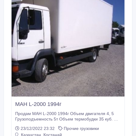
МАН L-2000 1994г
Продам МАН L-2000 1994г Объем двигателя 4, 5
Грузоподъемность 5т Объем термобудки 35 куб. м.
Гидроборт С Германии в Казахстане 2 года
23/12/2022 23:32
Прочие грузовики
Возможен обмен Торг.
Казахстан, Костанай