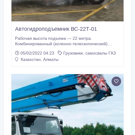
Автогидроподъемник ВС-22Т-01
Рабочая высота подъема — 22 метра.
Комбинированный (коленно-телескопический)
автогидроподъемник ВС-22Т-01 — предназначен
05/02/2022 04:23
Грузовики, самосвалы ГАЗ
для перемещения людей с инструментами и
Казахстан, Алматы
материалами в люльке с целью производства работ
на высоте при строительстве, ремонте и
эксплуатации линий электропередач. Автовышка
ВС-22Т-01 (ПСС 141.