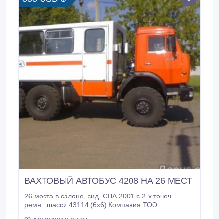
ВАХТОВЫЙ АВТОБУС 4208 НА 26 МЕСТ
26 места в салоне, сид. СПА 2001 с 2-х точеч.
ремн., шасси 43114 (6х6) Компания ТОО
"АвтоТрейд-К" зарекомендовала себя, как