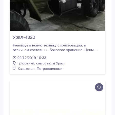
Урал-4320
Реализуем новую технику с консервации, в
отличном состоянии. Боксовое хранение. Цены
договорные. Уралы-4320 бортовые и с крановой
09/12/2019 10:33
установкой грузоподъемностью 14 тонн. Подробная
Грузовики, самосвалы Урал
инфомация по наличию техники - по запросу.
Местоположение склада - пос. Петухово,
Казахстан, Петропавловск
Курганская область, РФ..