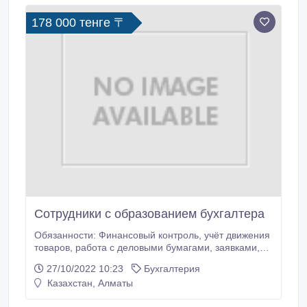
178 000 тенге 〒
Сотрудники с образованием бухгалтера
Обязанности: Финансовый контроль, учёт движения
товаров, работа с деловыми бумагами, заявками,
счетами, накладными; Требование:
27/10/2022 10:23
Бухгалтерия
Ответственность, навыки работы с документацией,
Казахстан, Алматы
самостоятельность в работе, исполнительность;
Условия: Карьерный рост, обучение,