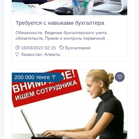
Требуется с навыками бухгалтера
Обязанности: Ведение бухгалтерского учета
обязательств, Прием и контроль первичной
документации по соответствующим участкам
16/03/2022 02:15
Бухгалтерия
Бухгалтерского учета и подготовка их к счетной
Казахстан, Алматы
обработке; Отражение на счетах бухгалтерского
учета операций, связанных с движением денег;
Своевременное выставление счетов/актов/
накладных покупателя; Ежемесячная сверка с
200 000 тенге 〒
покупателями по первичной документации;
Требования: Высшее профильное образование;
Знания ПК Версия 1С 8.