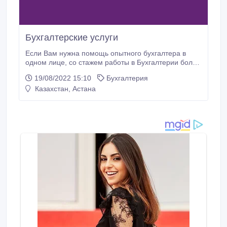
Бухгалтерские услуги
Если Вам нужна помощь опытного бухгалтера в
одном лице, со стажем работы в Бухгалтерии более
10-ти лет, из них 3 года главным бухгалтером, то
19/08/2022 15:10
Бухгалтерия
нам с Вами по пути. Я вела и веду одновременно от
Казахстан, Астана
5 до 10 компании (ИП/ТОО), различных
деятельности, из них опыт ведение учета в
торговле, в логистике, в финансовой.