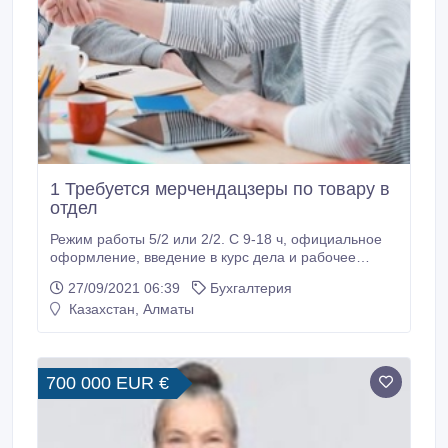
1 Требуется мерчендацзеры по товару в
отдел
Режим работы 5/2 или 2/2. С 9-18 ч, официальное
оформление, введение в курс дела и рабочее
место в офисе. Рассмотрим без опыта!
27/09/2021 06:39
Бухгалтерия
Несерьезных просьба не беспокоить! Звонок с 08.00
Казахстан, Алматы
и до 21.00., Спс..
700 000 EUR €