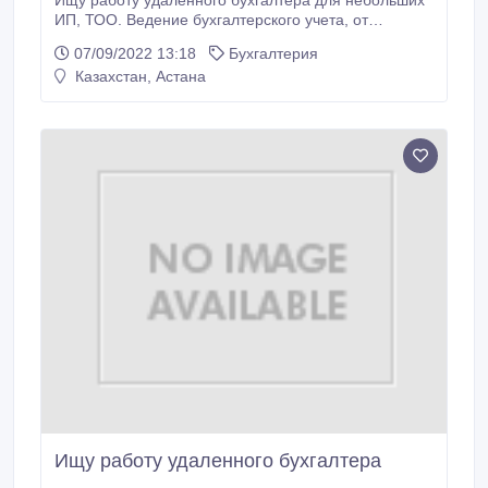
Ищу работу удаленного бухгалтера для небольших
ИП, ТОО. Ведение бухгалтерского учета, от
первичной документации до налоговой и
07/09/2022 13:18
Бухгалтерия
статистической отчетности, работа в 1 С
Казахстан, Астана
Бухгалтерия, Кабинет Налогоплательщика. Звонить
по номеру 8 707 111 08 18..
Ищу работу удаленного бухгалтера