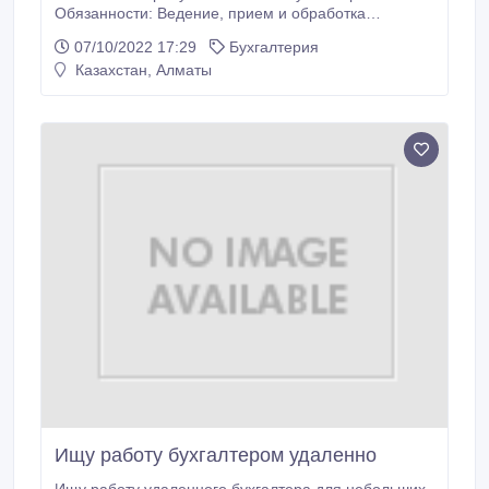
Обязанности: Ведение, прием и обработка
первичного документации ( счёт-фактуры, товарные
07/10/2022 17:29
Бухгалтерия
накладные, кадровые документы, договора).
Казахстан, Алматы
Требования: Экономическое, бухгалтерское
образование Опыт работы 1-3 года. Условия:
График работы 5/2, с 09.00 до 18.
Ищу работу бухгалтером удаленно