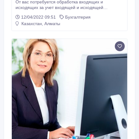
От вас потребуется обработка входящих и
исходящих за учет входящей и исходящей
корреспонденции; оформление в установленном
12/04/2022 09:51
Бухгалтерия
порядке типовых форм документов и отчетов;
Казахстан, Алматы
выполнение административно- хозяйственных
функций; выполнение личных поручений
руководителя..