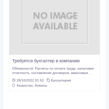
Требуется бухгалтер в компанию
Обязанности: Расчеты по оплате труда, налоговая
отчетность, составление договоров, авансовые
отчеты; Требование: Внимательность,
28/10/2022 01:52
Бухгалтерия
ответственность, активность, хорошая
Казахстан, Алматы
самоорганизация; Условия: Полная занятость,
бонусная система вознаграждений, обучение; .