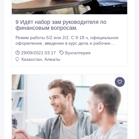
9 Идёт набор зам руководителя по
финансовым вопросам.
Режим работы 5/2 или 2/2. С 9-18 ч, официальное
оформление, введение в курс дела и рабочее
место в офисе. Рассмотрим без опыта!
29/09/2021 03:17
Бухгалтерия
Несерьезных просьба не беспокоить! Звонок с 08.00
Казахстан, Алматы
и до 21.00., Спс..