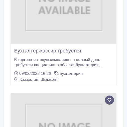
Бухгалтер-кассир требуется
В торгово-оптовую компанию на полный день
требуется специалист в области бухгалтерии,
желательно с опытом бухгалтера-кассира в оптовый
09/02/2022 16:26
Бухгалтерия
отдел продаж в связи с расширением. Работа с
Казахстан, Шымкент
оптовыми клиентами, заказы, заявки, проведение
через кассу и склад. Рассмотрим без опыта.
Предусматривается стажировка. Оформление
официальное.