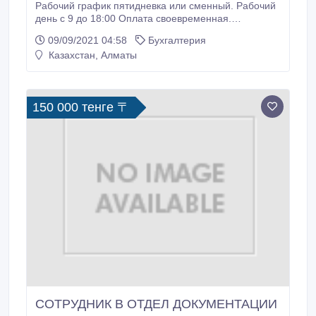
Рабочий график пятидневка или сменный. Рабочий
день с 9 до 18:00 Оплата своевременная.
Бесплатная обучения. Официальное
09/09/2021 04:58
Бухгалтерия
трудоустройство. Рассмотрим без опыта!
Казахстан, Алматы
Несерьезных просьба не беспокоить! Пожалуйста
звонки с 08.00 до 21 30, . Спасибо..
150 000 тенге 〒
СОТРУДНИК В ОТДЕЛ ДОКУМЕНТАЦИИ