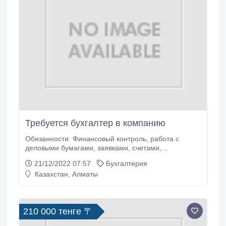
Требуется бухгалтер в компанию
Обязанности: Финансовый контроль, работа с
деловыми бумагами, заявками, счетами,
накладными; Требование: навыки работы с
21/12/2022 07:57
Бухгалтерия
документацией, обучаемость; Условия:
Казахстан, Алматы
дополнительные премии при активной работе и
выполнению плана; .
210 000 тенге 〒