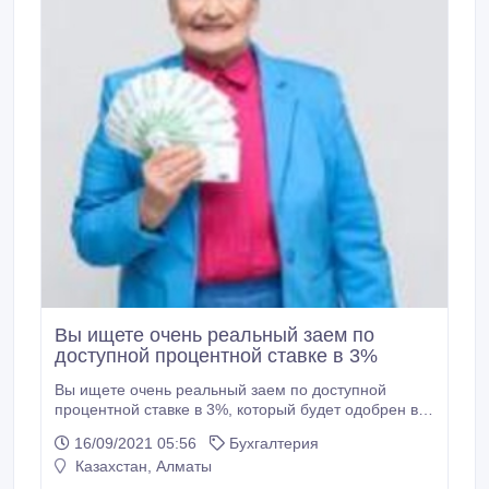
Вы ищете очень реальный заем по
доступной процентной ставке в 3%
Вы ищете очень реальный заем по доступной
процентной ставке в 3%, который будет одобрен в
течение 4 рабочих дней? Отказывали ли вам
16/09/2021 05:56
Бухгалтерия
постоянно ваши банки и другие финансовые
Казахстан, Алматы
учреждения из-за плохой кредитной истории?
Ссуды в размере от 5000 долларов США до 20 000