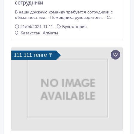
сотрудники
В нашу дружную команду требуется сотрудники с
обязанностями: - Помощника руководителя. - С
навыком администратора. - Оператор. - Помощник
21/04/2021 11:11
Бухгалтерия
на склад. Наши требования: - знание русского
Казахстан, Алматы
языка. - иметь целеустремленность в работе. -
желание карьерного роста. График работы:
Работаем с 9 утра до 6 вечера, 5/2.
111 111 тенге 〒