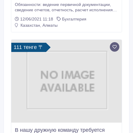
Обязанности: ведение первичной документации,
сведение отчетов, отчетность, расчет исполнения
планов развития. Требования: высокая
12/06/2021 11:18
Бухгалтерия
работоспособность, ответственность,
Казахстан, Алматы
исполнительность, обучаемость, желание
развиваться Условия: 5/2, с 10:00 до 17:00,
достойная оплата+премии, обучение за счет
компании.
111 тенге 〒
В нашу дружную команду требуется