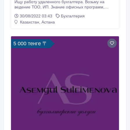
Ищу работу удаленного бухгалтера. Возьму на
ведение ТОО, ИП. Знание офисных программ,
кабинет налогоплательщика, статистика, ЭСФ,
30/08/2022 03:43
Бухгалтерия
полное ведение бухгалтерского учёта от первичной
Казахстан, Астана
документации до налоговой отчетности. Звонить по
номеру 87071110818..
5 000 тенге 〒